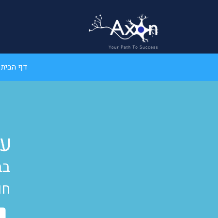
דף הבית
בב
חו